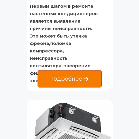
Первым шагом в ремонте 
настенных кондиционеров 
является выявления 
причины неисправности. 
Это может быть утечка 
фреона,поломка 
компрессора, 
неисправность 
вентилятора, засорение 
фильтров или проблемы с 
Подробнее
электрической частью.