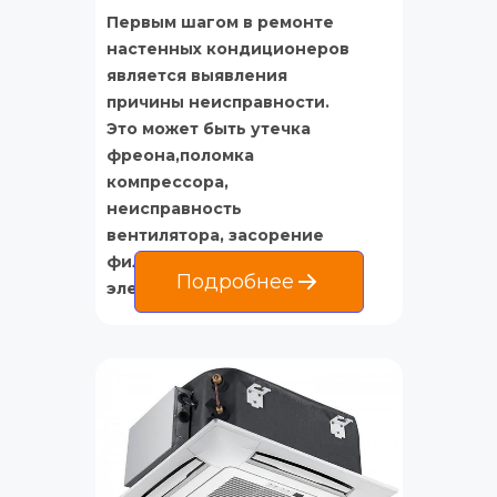
Первым шагом в ремонте 
настенных кондиционеров 
является выявления 
причины неисправности. 
Это может быть утечка 
фреона,поломка 
компрессора, 
неисправность 
вентилятора, засорение 
фильтров или проблемы с 
Подробнее
электрической частью.